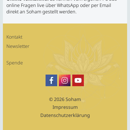
online Fragen live über WhatsApp oder per Email
direkt an Soham gestellt werden.
Kontakt
Newsletter
Spende
https://www.facebook.com/SATSA
Besuche Sohams Profil auf Fa
https://www.youtube.c
© 2026 Soham
Impressum
Datenschutzerklärung