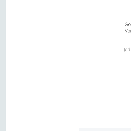
Go
Vo
Jed