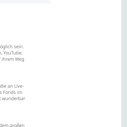
öglich sein.
m, YouTube,
f ihrem Weg
die an Live-
es Fonds im
st wunderbar
 dem großen