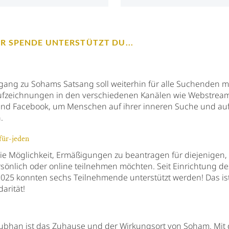
ER SPENDE UNTERSTÜTZT DU...
ugang zu Sohams Satsang soll weiterhin für alle Suchenden m
Aufzeichnungen in den verschiedenen Kanälen wie Webstrea
nd Facebook, um Menschen auf ihrer inneren Suche und au
.
für-jeden
die Möglichkeit, Ermäßigungen zu beantragen für diejenigen, 
rsönlich oder online teilnehmen möchten. Seit Einrichtung d
25 konnten sechs Teilnehmende unterstützt werden! Das i
darität!
bhan ist das Zuhause und der Wirkungsort von Soham. Mit