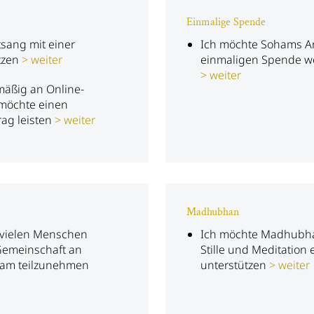
Einmalige Spende
tsang mit einer
Ich möchte Sohams Arb
tzen
weiter
einmaligen Spende w
weiter
äßig an Online-
 möchte einen
rag leisten
weiter
Madhubhan
s vielen Menschen
Ich möchte Madhubhan
Gemeinschaft an
Stille und Meditation
ham teilzunehmen
unterstützen
weiter