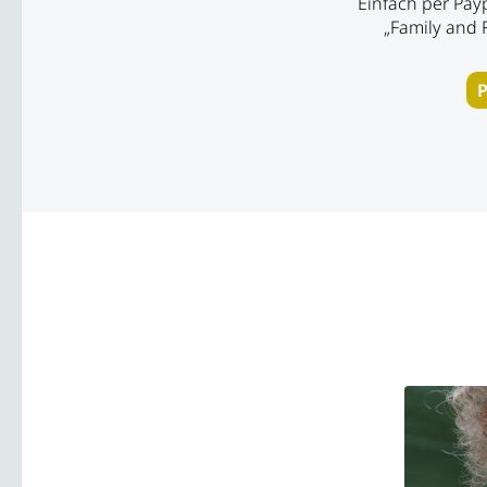
Einfach per Payp
„Family and 
P