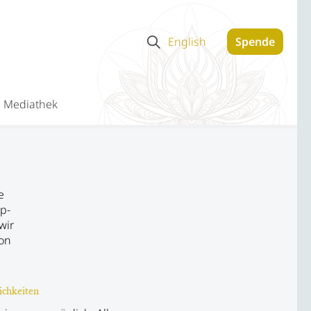
English
Spende
Mediathek
e
pp-
wir
on
ichkeiten