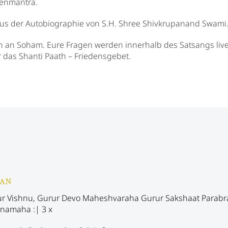
enmantra.
s der Autobiographie von S.H. Shree Shivkrupanand Swami
 an Soham. Eure Fragen werden innerhalb des Satsangs liv
 das Shanti Paath – Friedensgebet.
HAN
r Vishnu, Gurur Devo Maheshvaraha Gurur Sakshaat Parab
 namaha :| 3 x